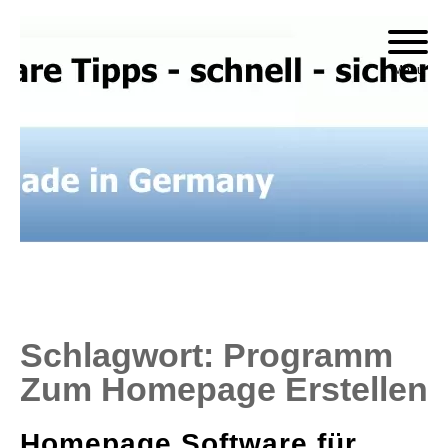
Skip
to
Menu
content
Schlagwort:
Programm
Zum Homepage Erstellen
Homepage Software für